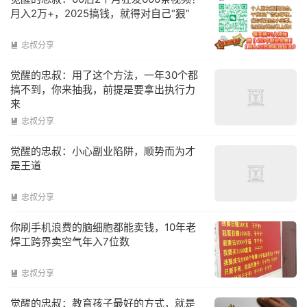
月入2万+，2025搞钱，就得对自己“狠”
忠叔分享

觉醒的忠叔：用了这个方法，一年30个都
搞不到，你来抽我，前提是要拿出执行力
来
忠叔分享

觉醒的忠叔：小心副业陷阱，顺势而为才
是王道
忠叔分享

你刷手机浪费的脑细胞都能卖钱，10年老
焊工跨界卖空气年入7位数
忠叔分享

觉醒的忠叔：教育孩子最好的方式，就是