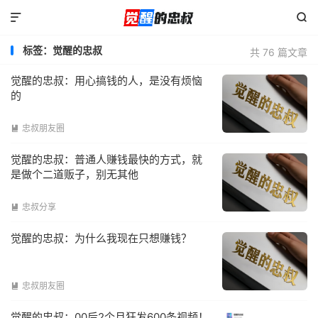


标签：觉醒的忠叔
共 76 篇文章
觉醒的忠叔：用心搞钱的人，是没有烦恼
的
忠叔朋友圈

觉醒的忠叔：普通人赚钱最快的方式，就
是做个二道贩子，别无其他
忠叔分享

觉醒的忠叔：为什么我现在只想赚钱？
忠叔朋友圈

觉醒的忠叔：00后2个月狂发600条视频！