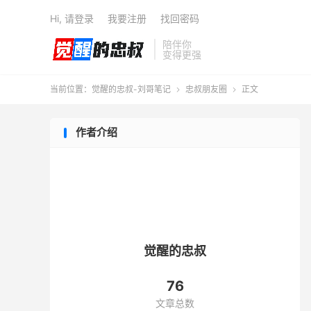
Hi, 请登录
我要注册
找回密码
陪伴你
变得更强
当前位置：
觉醒的忠叔-刘哥笔记
忠叔朋友圈
正文


作者介绍
觉醒的忠叔
76
文章总数