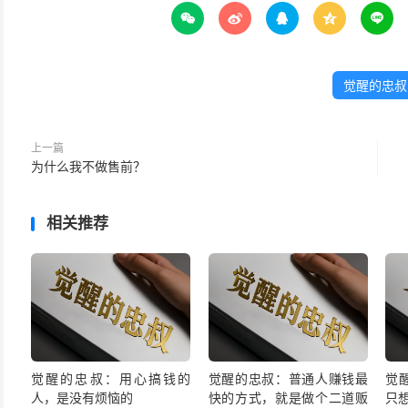





觉醒的忠叔
上一篇
为什么我不做售前？
相关推荐
觉醒的忠叔：用心搞钱的
觉醒的忠叔：普通人赚钱最
觉
人，是没有烦恼的
快的方式，就是做个二道贩
只