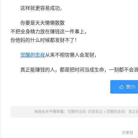
这样就更容易成功，
你要是天天懒懒散散
不把全身精力放在赚钱这一件事上，
你他妈的什么时候都发财不了！
觉醒的忠叔
从来不相信懒人会发财，
真正能赚钱的人，都是把时间当成生命，一刻都不会
赞(
1
)

未经允许不得转载：
觉醒的忠叔-刘哥笔记
»
觉醒的忠叔：真正
分享到