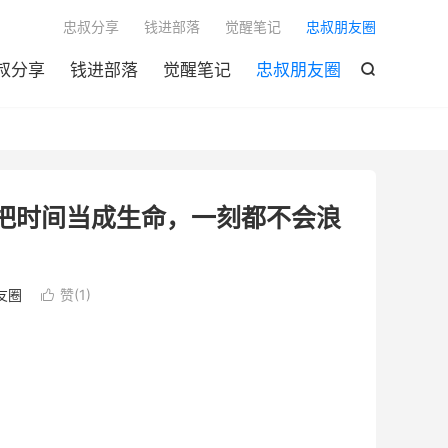

忠叔分享
钱进部落
觉醒笔记
忠叔朋友圈
叔分享
钱进部落
觉醒笔记
忠叔朋友圈

把时间当成生命，一刻都不会浪
友圈
赞(
1
)
