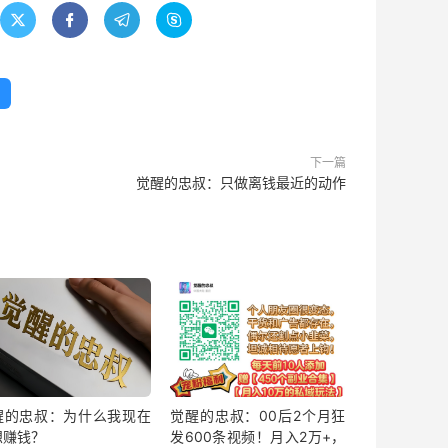




下一篇
觉醒的忠叔：只做离钱最近的动作
醒的忠叔：为什么我现在
觉醒的忠叔：00后2个月狂
想赚钱？
发600条视频！月入2万+，