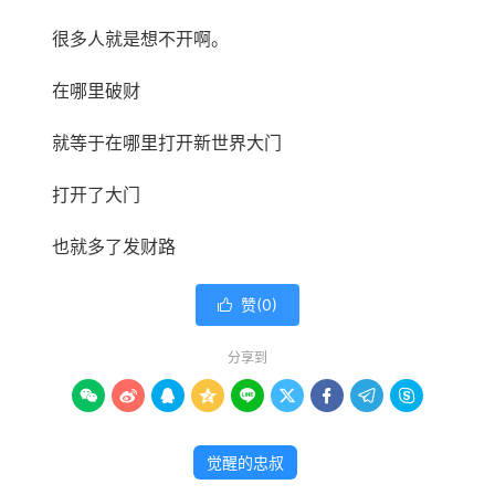
很多人就是想不开啊。
在哪里破财
就等于在哪里打开新世界大门
打开了大门
也就多了发财路
赞(
0
)

分享到









觉醒的忠叔