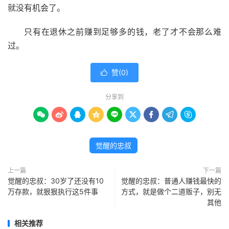
就没有机会了。
只有在退休之前赚到足够多的钱，老了才不会那么难
过。
赞(
0
)

分享到









觉醒的忠叔
上一篇
下一篇
觉醒的忠叔：30岁了还没有10
觉醒的忠叔：普通人赚钱最快的
万存款，就狠狠执行这5件事
方式，就是做个二道贩子，别无
其他
相关推荐