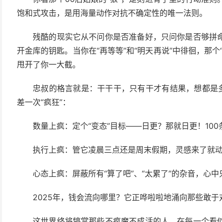
饱和式攻击，是用海量动作对抗不确定性的唯一法则。
残酷的现实它从不问你是否准备好，只问你是否够拼
开金库的钥匙。当你在“再等等”和“明天再说”中徘徊，那
甩开了你一大截。
忠叔的格言就是：干干干，只有干才有结果，想都是多
差一次“疯狂”：
数量上疯：定个“变态”目标——日更？那就日更！100
执行上疯：管它凌晨三点还是周末假期，灵感来了就
心态上疯：屏蔽所有“算了吧”、“太累了”的杂音，心
2025年，钱会流向哪里？它正哗啦啦地涌向那些敢于对
这世界终将犒赏那些不疯魔不成活的人，在每一个看