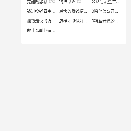
觉醒的忠叔
钱进部落
公众号流量主开通方法
(76)
(5)
钱进搞钱四字诀
最快的赚钱捷径
0粉丝怎么开通公众号流量主
(2)
(2)
赚钱最快的方式
怎样才能做好副业
0粉丝开通公众号流量主
(1)
(1)
做什么副业有前途
(1)