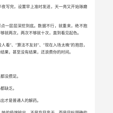
半夜写完，设置早上准时发送，天一亮又开始琢磨
爆点一层层深挖到底。数据不行，就重来，绝不抱
不够就两次，两次不够就十次，直到看见起色。
没人看”、“算法不友好”、“现在入场太晚”的抱怨，
的结果，甚至没有结果，还浪费你的时间。
。
气都没攒足。
心都缺乏。
输出才是普通人的解药。
则。她的极端输出，不是盲目蛮干，而是目标明确的