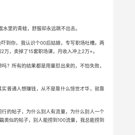
像温水里的青蛙，舒服却永远跳不出去。
吓到你，我认识个00后姑娘，专写职场吐槽。两
2万，卖掉了15套职场课，月收入冲上2万+。
想吗？所有的结果都是用量怼出来的，不怕失败，
其实普通人想赚钱，从不是靠什么惊世才华，就靠
同行的帖子，为什么别人有流量，为什么别人一个
篇类似的帖子，别人能捞到100流量，我总能捞到