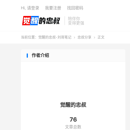
Hi, 请登录
我要注册
找回密码
陪伴你
变得更强
当前位置：
觉醒的忠叔-刘哥笔记
忠叔分享
正文


作者介绍
觉醒的忠叔
76
文章总数