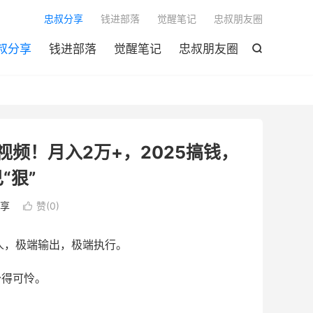

忠叔分享
钱进部落
觉醒笔记
忠叔朋友圈
叔分享
钱进部落
觉醒笔记
忠叔朋友圈

视频！月入2万+，2025搞钱，
“狠”
享
赞(
0
)

的人，极端输出，极端执行。
少得可怜。