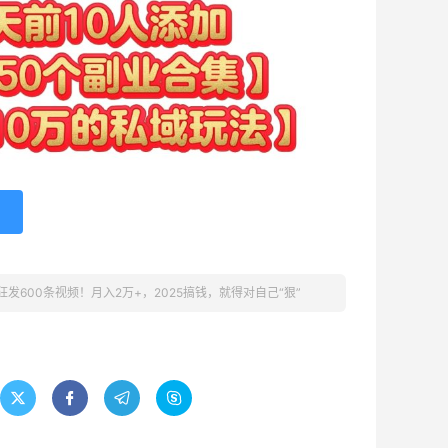
发600条视频！月入2万+，2025搞钱，就得对自己“狠”



