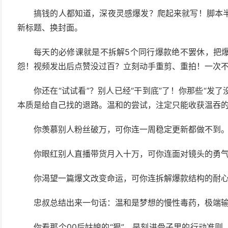
搞钱的人都知道，深夜灵感爆发？爬起来就写！脚本
新标题、换封面。
每天的必修课就是不拆解5个同行爆款绝不罢休，把
怨！视频发出后点赞没过百？立刻动手重剪、重拍！一次
你还在“试试看”？别人已经“干到底”了！你那些“发了
本质是给自己找的退路。温和的尝试，注定只能收获温吞
你羡慕别人粉丝破万，可你连一周稳定更新都做不到
你眼红别人直播带货月入十万，可你连面对镜头的勇
你渴望一篇爆文改变命运，可你连拆解爆款结构的耐
忠叔总结出来一句话：温和是梦想的慢性毒药，极端
你看那个00后姑娘的“狠”，是刻进骨子里的行动准