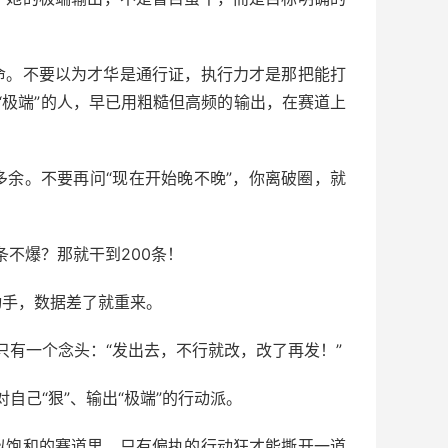
命。不要以为才华是通行证，执行力才是那把能打
个“极端”的人，早已用粗糙但高频的输出，在赛道上
余。不要再问“现在开始晚不晚”，你离破圈，就
条不爆？那就干到200条！
动手，数据差了就重来。
中只有一个念头：“发出去，不行就改，改了再发！”
自己“狠”、输出“极端”的行动派。
似饱和的赛道里，只有偏执的行动狂才能撕开一道