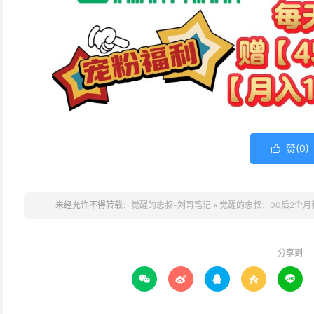
(2)
(2)
(1)
赞(
0
)

未经允许不得转载：
觉醒的忠叔-刘哥笔记
»
觉醒的忠叔：00后2个月狂
分享到




